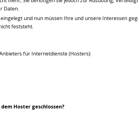
ht mehr, Sie benötigen sie jedoch zur Ausübung, Verteid
r Daten.
O eingelegt und nun müssen Ihre und unsere Interessen ge
cht feststeht.
nbieters für Internetdienste (Hosters):
t dem Hoster geschlossen?